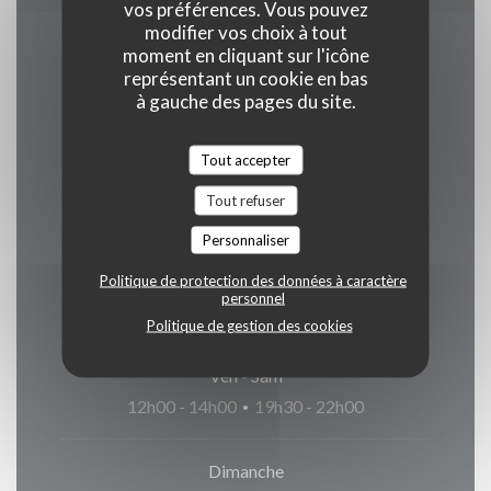
vos préférences. Vous pouvez
modifier vos choix à tout
moment en cliquant sur l'icône
Horaires
représentant un cookie en bas
à gauche des pages du site.
Tout accepter
Lundi
Tout refuser
Fermé
Personnaliser
Mar
-
Jeu
Politique de protection des données à caractère
personnel
12h00 - 14h00
19h30 - 21h30
•
Politique de gestion des cookies
Ven
-
Sam
12h00 - 14h00
19h30 - 22h00
•
Dimanche