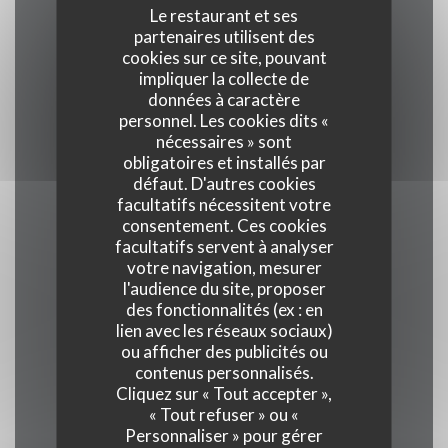
Le restaurant et ses
partenaires utilisent des
cookies sur ce site, pouvant
Cuisine
impliquer la collecte de
Pizza au feu de bois, Gastronomie Italienne
données à caractère
personnel. Les cookies dits «
nécessaires » sont
Type de restaurant
obligatoires et installés par
Pizzeria, Restaurant Gastronomique Italien
défaut. D'autres cookies
facultatifs nécessitent votre
consentement. Ces cookies
Services
facultatifs servent à analyser
Interdit aux chiens
votre navigation, mesurer
l'audience du site, proposer
des fonctionnalités (ex : en
Moyens de paiement
lien avec les réseaux sociaux)
Amex, Apple Pay, American Express, Paiement
ou afficher des publicités ou
contenus personnalisés.
mobile, Sans Contact, Eurocard/Mastercard,
Cliquez sur « Tout accepter »,
Titres restaurant, Espèces, Visa, Carte Bleue
« Tout refuser » ou «
Personnaliser » pour gérer