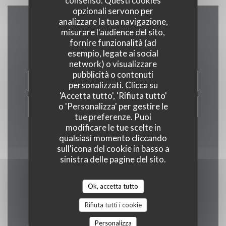
consenso. Questi cookies
opzionali servono per
analizzare la tua navigazione,
Contattaci
misurare l'audience del sito,
fornire funzionalità (ad
esempio, legate ai social
network) o visualizzare
pubblicità o contenuti
PRENOTA
personalizzati. Clicca su
'Accetta tutto', 'Rifiuta tutto'
o 'Personalizza' per gestire le
PORTA VIA
tue preferenze. Puoi
modificare le tue scelte in
qualsiasi momento cliccando
sull'icona del cookie in basso a
sinistra delle pagine del sito.
Rimani informato
*
Ok, accetta tutto
Iscriversi alla nostra newsletter per ricevere comunicazioni
personalizzate e offerte di marketing via e-mail.
Rifiuta tutti i cookie
Personalizza