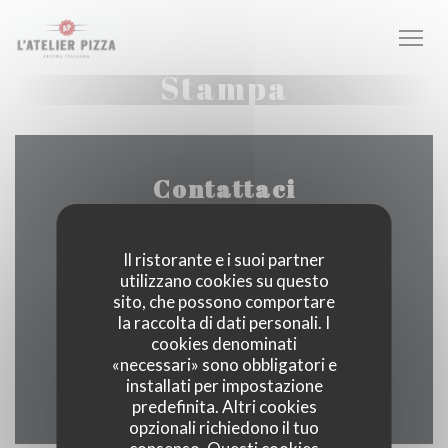
Personalizzazione delle tue scelte sui cookie
Stampa
Contattaci
Il ristorante e i suoi partner
utilizzano cookies su questo
11 AVENUE DE LA POINTE RINGALE 91250 ST
sito, che possono comportare
((apre una nuova fin
GERMAIN LES CORBEIL
la raccolta di dati personali. I
cookies denominati
01 64 98 83 99
«necessari» sono obbligatori e
installati per impostazione
Facebook ((apre una nuova fines
Instagram ((apre una nuov
predefinita. Altri cookies
opzionali richiedono il tuo