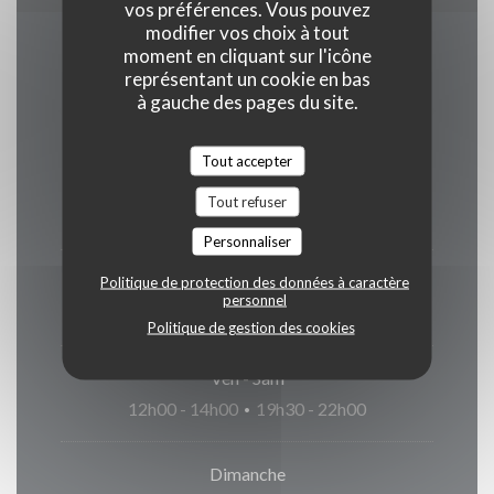
vos préférences. Vous pouvez
modifier vos choix à tout
moment en cliquant sur l'icône
Horaires
représentant un cookie en bas
à gauche des pages du site.
Tout accepter
Lundi
Tout refuser
Fermé
Personnaliser
Mar
-
Jeu
Politique de protection des données à caractère
personnel
12h00 - 14h00
19h30 - 21h30
•
Politique de gestion des cookies
Ven
-
Sam
12h00 - 14h00
19h30 - 22h00
•
Dimanche