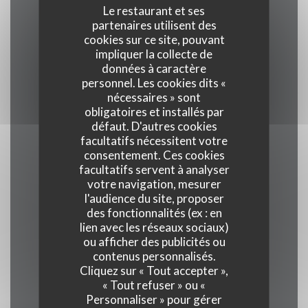
Le restaurant et ses
partenaires utilisent des
cookies sur ce site, pouvant
Cuisine
impliquer la collecte de
Pizza au feu de bois, Gastronomie Italienne
données à caractère
personnel. Les cookies dits «
nécessaires » sont
Type de restaurant
obligatoires et installés par
Pizzeria, Restaurant Gastronomique Italien
défaut. D'autres cookies
facultatifs nécessitent votre
consentement. Ces cookies
Services
facultatifs servent à analyser
Interdit aux chiens
votre navigation, mesurer
l'audience du site, proposer
des fonctionnalités (ex : en
Moyens de paiement
lien avec les réseaux sociaux)
Amex, Apple Pay, American Express, Paiement
ou afficher des publicités ou
contenus personnalisés.
mobile, Sans Contact, Eurocard/Mastercard,
Cliquez sur « Tout accepter »,
Titres restaurant, Espèces, Visa, Carte Bleue
« Tout refuser » ou «
Personnaliser » pour gérer