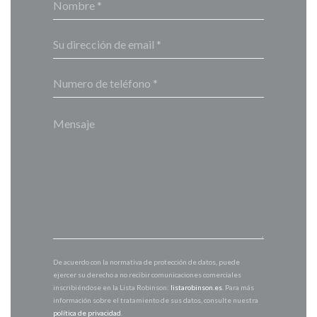
De acuerdo con la normativa de protección de datos, puede
ejercer su derecho a no recibir comunicaciones comerciales
inscribiéndose en la Lista Robinson:
listarobinson.es
. Para más
información sobre el tratamiento de sus datos, consulte nuestra
política de privacidad
.