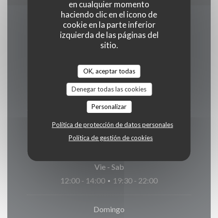
en cualquier momento
haciendo clic en el icono de
cookie en la parte inferior
Horario de apertura
izquierda de las páginas del
sitio.
OK, aceptar todas
Lunes
Denegar todas las cookies
Cerrado
Personalizar
Mar
-
Jue
Política de protección de datos personales
12:00 - 14:00
19:30 - 21:30
Política de gestión de cookies
•
Vie
-
Sab
12:00 - 14:00
19:30 - 22:00
•
Domingo