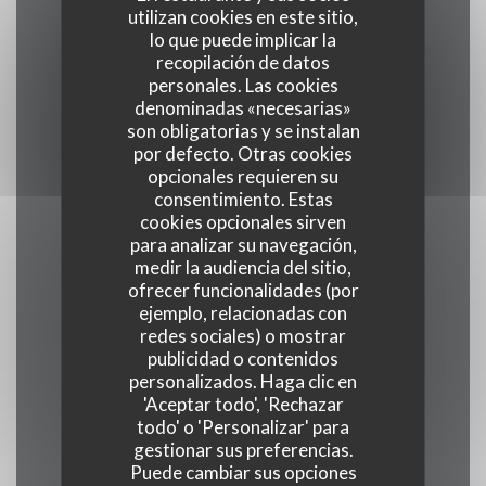
utilizan cookies en este sitio,
lo que puede implicar la
recopilación de datos
Cocina
personales. Las cookies
Pizza au feu de bois, Gastronomía italiana
denominadas «necesarias»
son obligatorias y se instalan
por defecto. Otras cookies
Tipo de negocio
opcionales requieren su
Pizzería, Restaurant Gastronomique Italien
consentimiento. Estas
cookies opcionales sirven
para analizar su navegación,
Servicios
medir la audiencia del sitio,
No perros
ofrecer funcionalidades (por
ejemplo, relacionadas con
redes sociales) o mostrar
Métodos de pago
publicidad o contenidos
Amex, Apple Pay, American Express, Pago móvil,
personalizados. Haga clic en
'Aceptar todo', 'Rechazar
Sin contacto, Eurocard/Mastercard, Tickets
todo' o 'Personalizar' para
restaurante, Efectivo, Visa, Tarjeta de Crédito
gestionar sus preferencias.
Puede cambiar sus opciones