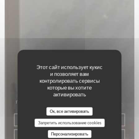
Этот сайт использует кукис
и позволяет вам
контролировать сервисы
L'ATELIER PIZZA
которые вы хотите
активировать
ПИЦЦЕРИЯ
|
ST GERMAIN LES CORBEIL
Ок, все активировать
ЗАБРОНИРОВАТЬ СТОЛИК
Запретить использование cookies
Персонализировать
НАВЫНОС