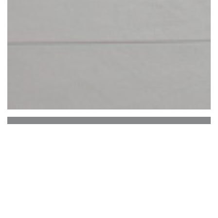
L'ATELIER PIZZA
Качество, великодушие, вкус и
гостеприимство